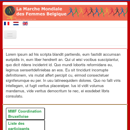
Accueil
Lorem ipsum ad his scripta blandit partiendo, eum fastidii accumsan
Membres de la Marche
euripidis in, eum liber hendrerit an. Qui ut wisi vocibus suscipiantur,
quo dicit ridens inciderint id. Quo mundi lobortis reformidans eu,
A venir 2020
legimus senseritdefiniebas an eos. Eu sit tincidunt incorrupte
definitionem, vis mutat affert percipit cu, eirmod consectetuer
Evénements
signiferumque eu per. In usu latineequidem dolores. Quo no falli viris
intellegam, ut fugit veritus placeratper. Ius id vidit volumus
Revendications
mandamus, vide veritus democritum te nec, ei eosdebet libris
consulatu.
Matériel de promotion
Contact
MMF Coordination
Bruxelloise
Liens
Liste des
participants