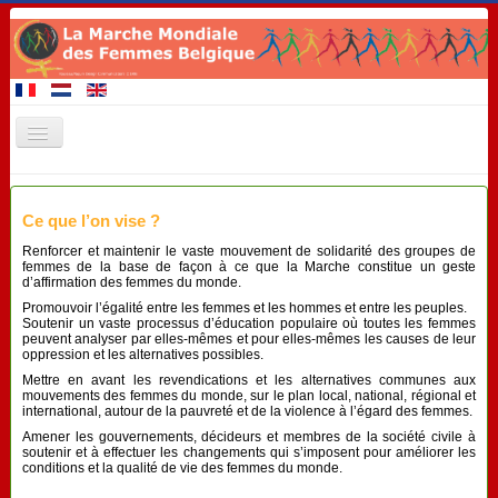
Accueil
Ce que l’on vise ?
Membres de la Marche
Renforcer et maintenir le vaste mouvement de solidarité des groupes de
A venir 2020
femmes de la base de façon à ce que la Marche constitue un geste
d’affirmation des femmes du monde.
Evénements
Promouvoir l’égalité entre les femmes et les hommes et entre les peuples.
Soutenir un vaste processus d’éducation populaire où toutes les femmes
Revendications
peuvent analyser par elles-mêmes et pour elles-mêmes les causes de leur
oppression et les alternatives possibles.
Matériel de promotion
Mettre en avant les revendications et les alternatives communes aux
mouvements des femmes du monde, sur le plan local, national, régional et
international, autour de la pauvreté et de la violence à l’égard des femmes.
Contact
Amener les gouvernements, décideurs et membres de la société civile à
Liens
soutenir et à effectuer les changements qui s’imposent pour améliorer les
conditions et la qualité de vie des femmes du monde.