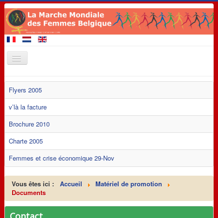
Accueil
Flyers 2005
Membres de la Marche
v’là la facture
A venir 2020
Brochure 2010
Evénements
Charte 2005
Revendications
Femmes et crise économique 29-Nov
Matériel de promotion
Contact
Vous êtes ici :
Accueil
Matériel de promotion
Documents
Liens
Contact