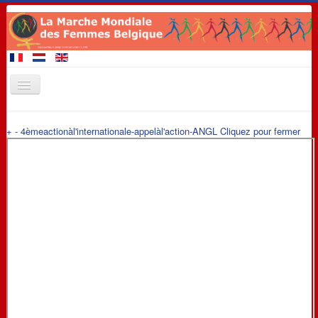
Accueil
+
-
4èmeactionàl'internationale-appelàl'action-ANGL
Cliquez pour fermer
Membres de la Marche
A venir 2020
Evénements
Revendications
Matériel de promotion
Contact
Liens