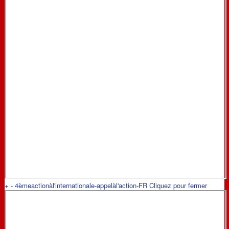
+
-
4èmeactionàl'internationale-appelàl'action-FR
Cliquez pour fermer