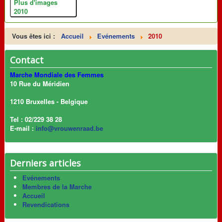
Plus d'images
2010
Vous êtes ici :
Accueil
Evénements
2010
Contact
Marche Mondiale des Femmes
10 Rue du Méridien
1210 Bruxelles - Belgique
Tel : 02/229 38 28
E-mail :
info@vrouwenraad.be
Derniers articles
Evénements
Membres de la Marche
Accueil
Revendications