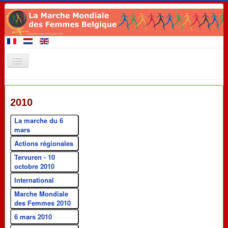
Accueil
2010
Membres de la Marche
A venir 2020
La marche du 6
mars
Evénements
Actions régionales
Revendications
Tervuren - 10
octobre 2010
Matériel de promotion
International
Contact
Marche Mondiale
des Femmes 2010
Liens
6 mars 2010