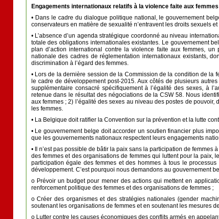
Engagements internationaux relatifs à la violence faite aux femmes
• Dans le cadre du dialogue politique national, le gouvernement belge d
conservateurs en matière de sexualité n’entravent les droits sexuels e
• L’absence d’un agenda stratégique coordonné au niveau international 
totale des obligations internationales existantes. Le gouvernement bel
plan d’action international contre la violence faite aux femmes, un
nationale des cadres de réglementation internationaux existants, don
discrimination à l’égard des femmes.
• Lors de la dernière session de la Commission de la condition de la f
le cadre de développement post-2015. Aux côtés de plusieurs autres É
supplémentaire consacré spécifiquement à l’égalité des sexes, à l’a
retenue dans le résultat des négociations de la CSW 58. Nous identifion
aux femmes ; 2) l’égalité des sexes au niveau des postes de pouvoir, d’
les femmes.
• La Belgique doit ratifier la Convention sur la prévention et la lutte c
• Le gouvernement belge doit accorder un soutien financier plus import
que les gouvernements nationaux respectent leurs engagements nationau
• Il n’est pas possible de bâtir la paix sans la participation de femmes
des femmes et des organisations de femmes qui luttent pour la paix, le
participation égale des femmes et des hommes à tous le processus d
développement. C’est pourquoi nous demandons au gouvernement belge
o Prévoir un budget pour mener des actions qui mettent en application
renforcement politique des femmes et des organisations de femmes ;
o Créer des organismes et des stratégies nationales (gender machi
soutenant les organisations de femmes et en soutenant les mesures de
o Lutter contre les causes économiques des conflits armés en appelant à 