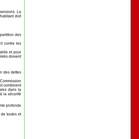
 pensions. La
habitant doit
partition des
t contre les
ablie et pour
milés doivent
on des dettes
la Commission
 et combinent
ales dans la
à la sécurité
inte profonde
 de toutes et