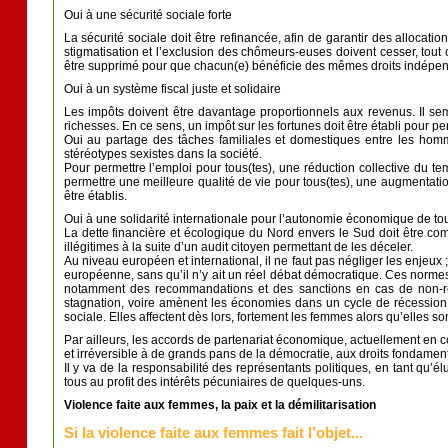
Oui à une sécurité sociale forte
La sécurité sociale doit être refinancée, afin de garantir des allocat
stigmatisation et l’exclusion des chômeurs-euses doivent cesser, tout c
être supprimé pour que chacun(e) bénéficie des mêmes droits indépend
Oui à un système fiscal juste et solidaire
Les impôts doivent être davantage proportionnels aux revenus. Il semb
richesses. En ce sens, un impôt sur les fortunes doit être établi pour pe
Oui au partage des tâches familiales et domestiques entre les homm
stéréotypes sexistes dans la société.
Pour permettre l’emploi pour tous(tes), une réduction collective du t
permettre une meilleure qualité de vie pour tous(tes), une augmentatio
être établis.
Oui à une solidarité internationale pour l’autonomie économique de to
La dette financière et écologique du Nord envers le Sud doit être com
illégitimes à la suite d’un audit citoyen permettant de les déceler.
Au niveau européen et international, il ne faut pas négliger les enje
européenne, sans qu’il n’y ait un réel débat démocratique. Ces normes 
notamment des recommandations et des sanctions en cas de non-res
stagnation, voire amènent les économies dans un cycle de récession. 
sociale. Elles affectent dès lors, fortement les femmes alors qu’elles 
Par ailleurs, les accords de partenariat économique, actuellement en co
et irréversible à de grands pans de la démocratie, aux droits fondament
Il y va de la responsabilité des représentants politiques, en tant qu’
tous au profit des intérêts pécuniaires de quelques-uns.
Violence faite aux femmes, la paix et la démilitarisation
Si la violence faite aux femmes fait l’objet...