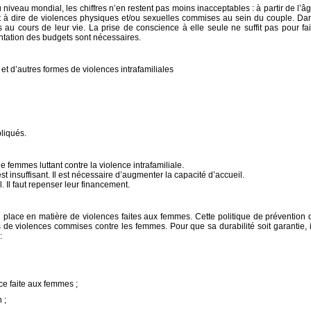
au niveau mondial, les chiffres n’en restent pas moins inacceptables : à partir de l’â
t à dire de violences physiques et/ou sexuelles commises au sein du couple. Da
au cours de leur vie. La prise de conscience à elle seule ne suffit pas pour fai
ntation des budgets sont nécessaires.
 et d’autres formes de violences intrafamiliales
pliqués.
e femmes luttant contre la violence intrafamiliale.
 insuffisant. Il est nécessaire d’augmenter la capacité d’accueil.
l. Il faut repenser leur financement.
 place en matière de violences faites aux femmes. Cette politique de prévention d
s de violences commises contre les femmes. Pour que sa durabilité soit garantie, il
:
nce faite aux femmes ;
 ;