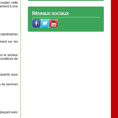
cepter cette
ntement à une
Réseaux sociaux
catastrophes
iment sur les
ns le secteur
 conditions de
équents pour
e de services
éplaçant avec