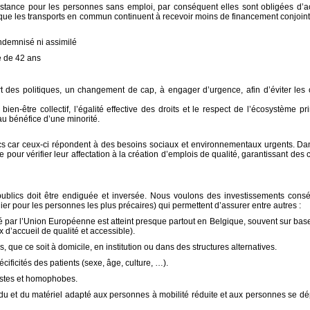
stance pour les personnes sans emploi, par conséquent elles sont obligées d’ac
s que les transports en commun continuent à recevoir moins de financement conjoi
indemnisé ni assimilé
re de 42 ans
es politiques, un changement de cap, à engager d’urgence, afin d’éviter les 
n-être collectif, l’égalité effective des droits et le respect de l’écosystème pr
u bénéfice d’une minorité.
lics car ceux-ci répondent à des besoins sociaux et environnementaux urgents. Da
e pour vérifier leur affectation à la création d’emplois de qualité, garantissant des
publics doit être endiguée et inversée. Nous voulons des investissements cons
ulier pour les personnes les plus précaires) qui permettent d’assurer entre autres :
par l’Union Européenne est atteint presque partout en Belgique, souvent sur bas
 d’accueil de qualité et accessible).
que ce soit à domicile, en institution ou dans des structures alternatives.
ficités des patients (sexe, âge, culture, …).
cistes et homophobes.
tendu et du matériel adapté aux personnes à mobilité réduite et aux personnes se d