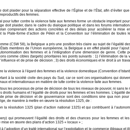
oit plaider pour la séparation effective de l’Église et de l’État, afin d’éviter que
t reproductifs des femmes.
pour lutter contre la violence faite aux femmes forme un obstacle important pour 
ge doit plaider, dans le cadre du dialogue politique et dans les forums internatio
 plan comprenant des actions concrètes et des délais pour accélérer la mise en
t la Plate-forme d’action de Pékin et la Convention sur l’élimination de toutes 
emme (CSW 58), la Belgique a pris une position très claire au sujet de l’égalité d
tats membres de l’Union européenne, la Belgique a en effet plaidé pour l’ajout 
utonomisation des femmes et à l’intégration d’une dimension de genre. Cette po
s comme cibles (targets) prioritaires les points suivants : 1) l’élimination de la v
influence et de prise de décision ; 3) des droits économiques et le droit à un trava
ontre la violence à l’égard des femmes et la violence domestique (Convention d’Istanb
ant à la société civile des pays du Sud, car ce sont ces organisations qui doivent
x et internationaux en matière de lutte contre la violence faite aux femmes.
 à tous les processus de prise de décision de tous les niveaux de pouvoir, ni sans le
s droits humains et l’égalité de droits pour les femmes et les hommes. L’égalité de
e prise de décision et de gouvernance sont des conditions sine qua non pour l
, de manière à mettre en œuvre la résolution 1325, de :
 la résolution 1325 (plan d’action national 1325) et qui contribuent à l’autonom
nery) qui promeuvent l’égalité des droits et des chances pour les femmes et l
 mise en œuvre des plans d’action 1325 « locaux » ;
l’adoption d’un traité international sur l’exploitation et le commerce illégaux et il