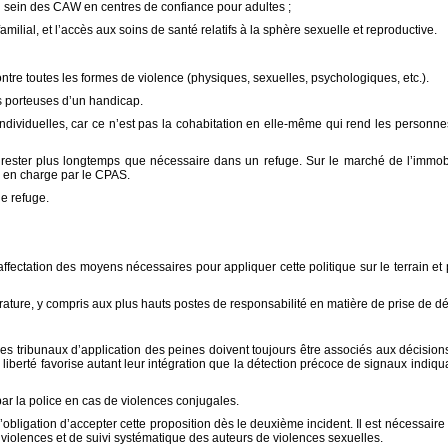
au sein des CAW en centres de confiance pour adultes ;
lial, et l’accès aux soins de santé relatifs à la sphère sexuelle et reproductive.
ontre toutes les formes de violence (physiques, sexuelles, psychologiques, etc.).
es porteuses d’un handicap.
individuelles, car ce n’est pas la cohabitation en elle-même qui rend les personnes
 rester plus longtemps que nécessaire dans un refuge. Sur le marché de l’immobi
se en charge par le CPAS.
e refuge.
’affectation des moyens nécessaires pour appliquer cette politique sur le terrain et 
ature, y compris aux plus hauts postes de responsabilité en matière de prise de dé
: les tribunaux d’application des peines doivent toujours être associés aux décisio
liberté favorise autant leur intégration que la détection précoce de signaux indiqu
r la police en cas de violences conjugales.
obligation d’accepter cette proposition dès le deuxième incident. Il est nécessaire
 violences et de suivi systématique des auteurs de violences sexuelles.