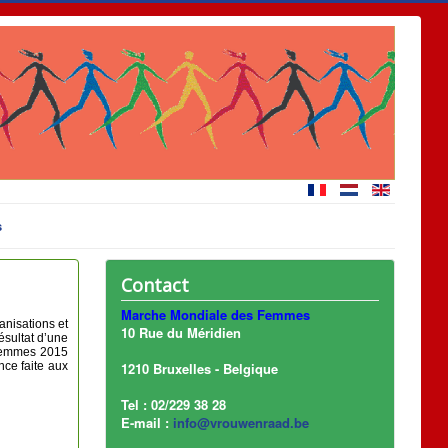
s
Contact
Marche Mondiale des Femmes
anisations et
10 Rue du Méridien
ésultat d’une
 Femmes 2015
nce faite aux
1210 Bruxelles - Belgique
Tel : 02/229 38 28
E-mail :
info@vrouwenraad.be