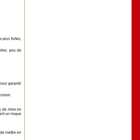
 plus fortes,
lier, peu de
pour garantir
cision.
ns de mise en
ant un risque
 de mettre en