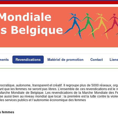
ments
Revendications
Matériel de promotion
Contact
Lien
atique, autonome, transparent et créatif. Il regroupe plus de 5000 réseaux, org
nt que les femmes ne seront pas libres. L’ensemble de ces revendications est le r
e la Marche Mondiale de Belgique. Les revendications de la Marche Mondiale des
aussi bien au niveau mondial que local : la première est la lutte contre la viole
ifs, les services publics et l’autonomie économique des femmes
des femmes