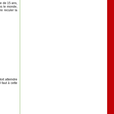
ge de 15 ans,
ns le monde,
re reculer la
oit atteindre
 faut à cette