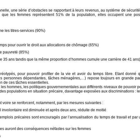
elle, une série d’obstacles se rapportant à leurs revenus, au système de sécurité 
 que les femmes représentent 51% de la population, elles occupent une posi
me les titres-services (90%)
temps pour ouvrir le droit aux allocations de chômage (65%)
de pauvreté (85%)
 de 35 ans tandis que la même proportion d’hommes cumule une carrière de 41 ans
otypés, pour pouvoir profiter de la vie et avoir du temps libre. Etant donné qu
des personnes dépendantes, tâches ménagères,…) repose toujours en grande part
n de ces tâches essentielles.
 les hommes, les politiques gouvernementales aux différents niveaux de pouvoir p
es populations en situation précaire, davantage exposées aux discriminations : le
t voire se renforcent, notamment, par les mesures suivantes :
 involontaire est diminuée et après deux ans, réduite de moitié
s emplois précaires sont encouragés par l’annualisation du temps de travail et par 
ières auront des conséquences néfastes sur les femmes
s