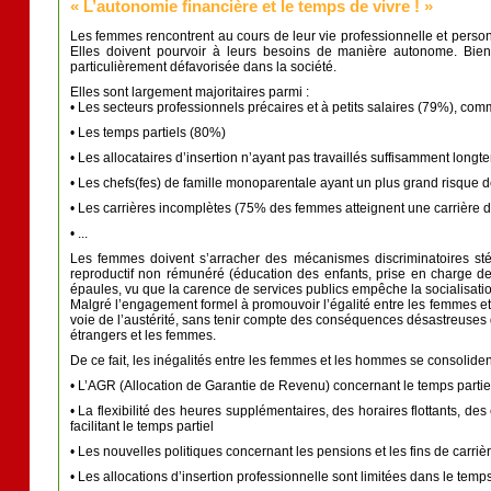
« L’autonomie financière et le temps de vivre ! »
Les femmes rencontrent au cours de leur vie professionnelle et personn
Elles doivent pourvoir à leurs besoins de manière autonome. Bien
particulièrement défavorisée dans la société.
Elles sont largement majoritaires parmi :
• Les secteurs professionnels précaires et à petits salaires (79%), com
• Les temps partiels (80%)
• Les allocataires d’insertion n’ayant pas travaillés suffisamment long
• Les chefs(fes) de famille monoparentale ayant un plus grand risque 
• Les carrières incomplètes (75% des femmes atteignent une carrière
• ...
Les femmes doivent s’arracher des mécanismes discriminatoires stéré
reproductif non rémunéré (éducation des enfants, prise en charge 
épaules, vu que la carence de services publics empêche la socialisatio
Malgré l’engagement formel à promouvoir l’égalité entre les femmes et
voie de l’austérité, sans tenir compte des conséquences désastreuses d
étrangers et les femmes.
De ce fait, les inégalités entre les femmes et les hommes se consoliden
• L’AGR (Allocation de Garantie de Revenu) concernant le temps partiel
• La flexibilité des heures supplémentaires, des horaires flottants, de
facilitant le temps partiel
• Les nouvelles politiques concernant les pensions et les fins de carr
• Les allocations d’insertion professionnelle sont limitées dans le temp