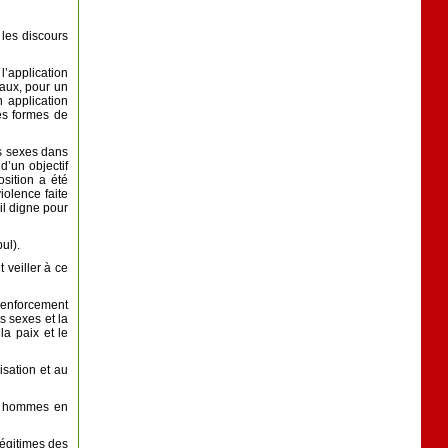
 les discours
l’application
naux, pour un
 application
les formes de
es sexes dans
d’un objectif
sition a été
iolence faite
il digne pour
ul).
 veiller à ce
 renforcement
s sexes et la
a paix et le
isation et au
es hommes en
légitimes des