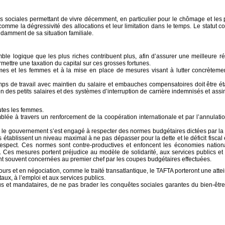
ions sociales permettant de vivre décemment, en particulier pour le chômage et les
omme la dégressivité des allocations et leur limitation dans le temps. Le statut co
amment de sa situation familiale.
le logique que les plus riches contribuent plus, afin d’assurer une meilleure ré
rmettre une taxation du capital sur ces grosses fortunes.
es et les femmes et à la mise en place de mesures visant à lutter concrètemen
emps de travail avec maintien du salaire et embauches compensatoires doit être ét
n des petits salaires et des systèmes d’interruption de carrière indemnisés et assi
utes les femmes.
blée à travers un renforcement de la coopération internationale et par l’annulati
ux ; le gouvernement s’est engagé à respecter des normes budgétaires dictées par 
établissent un niveau maximal à ne pas dépasser pour la dette et le déficit fiscal
pect. Ces normes sont contre-productives et enfoncent les économies nation
Ces mesures portent préjudice au modèle de solidarité, aux services publics et 
sont souvent concernées au premier chef par les coupes budgétaires effectuées.
urs et en négociation, comme le traité transatlantique, le TAFTA porteront une atte
aux, à l’emploi et aux services publics.
élus et mandataires, de ne pas brader les conquêtes sociales garantes du bien-être