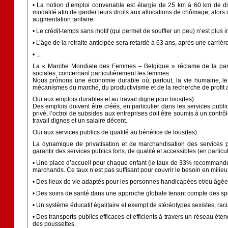
• La notion d’emploi convenable est élargie de 25 km à 60 km de di
modalité afin de garder leurs droits aux allocations de chômage, alor
augmentation tarifaire
• Le crédit-temps sans motif (qui permet de souffler un peu) n’est plus 
• L’âge de la retraite anticipée sera retardé à 63 ans, après une carriè
• ...
La « Marche Mondiale des Femmes – Belgique » réclame de la part d
sociales, concernant particulièrement les femmes.
Nous prônons une économie durable où, partout, la vie humaine, le bie
mécanismes du marché, du productivisme et de la recherche de profit a
Oui aux emplois durables et au travail digne pour tous(tes)
Des emplois doivent être créés, en particulier dans les services pub
privé, l’octroi de subsides aux entreprises doit être soumis à un contrôl
travail dignes et un salaire décent.
Oui aux services publics de qualité au bénéfice de tous(tes)
La dynamique de privatisation et de marchandisation des services 
garantir des services publics forts, de qualité et accessibles (en partic
• Une place d’accueil pour chaque enfant (le taux de 33% recommandé 
marchands. Ce taux n’est pas suffisant pour couvrir le besoin en milieux
• Des lieux de vie adaptés pour les personnes handicapées et/ou âgées, 
• Des soins de santé dans une approche globale tenant compte des spéci
• Un système éducatif égalitaire et exempt de stéréotypes sexistes, ra
• Des transports publics efficaces et efficients à travers un réseau é
des poussettes.