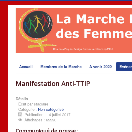
Accueil
Membres de la Marche
A venir 2020
Evéne
Manifestation Anti-TTIP
Détails
Écrit par
stagiaire
Catégorie :
Non catégorisé
Publication : 14 juillet 2017
Affichages : 65590
Communiqué de presse :