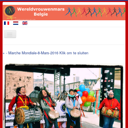
Startpagina
+
-
Marche Mondiale-8-Mars-2016
Klik om te sluiten
Leden van de Mars
Demonstratie 28 september 2017
Evenementen
Eisen
Promotiemateriaal
Contact
Links