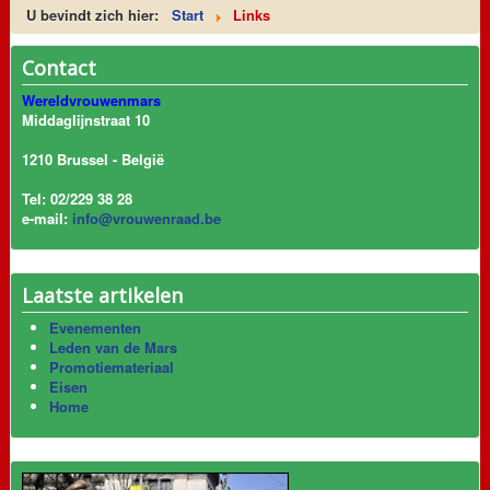
U bevindt zich hier:
Start
Links
Contact
Wereldvrouwenmars
Middaglijnstraat 10
1210 Brussel - België
Tel: 02/229 38 28
e-mail:
info@vrouwenraad.be
Laatste artikelen
Evenementen
Leden van de Mars
Promotiemateriaal
Eisen
Home