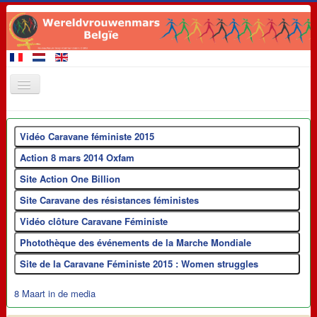
Startpagina
Vidéo Caravane féministe 2015
Leden van de Mars
Action 8 mars 2014 Oxfam
Demonstratie 28 september 2017
Site Action One Billion
Evenementen
Site Caravane des résistances féministes
Eisen
Vidéo clôture Caravane Féministe
Promotiemateriaal
Photothèque des événements de la Marche Mondiale
Contact
Site de la Caravane Féministe 2015 : Women struggles
Links
8 Maart in de media